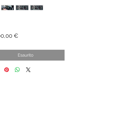
Prezzo
00,00 €
Esaurito