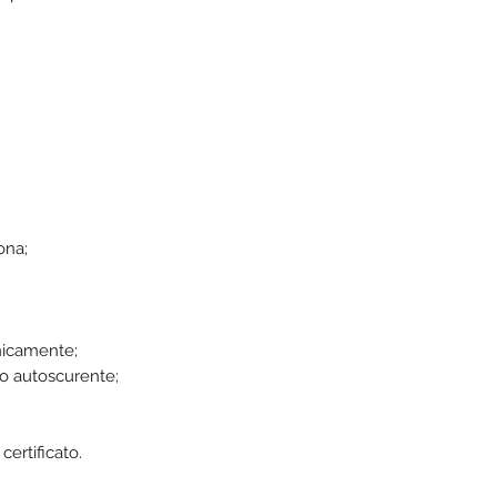
ona;
onicamente;
no autoscurente;
certificato.