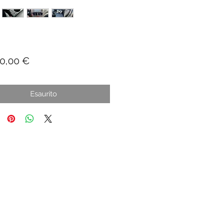
Prezzo
00,00 €
Esaurito