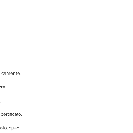
onicamente;
ore;
;
certificato.
oto, quad.