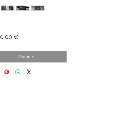
Prezzo
90,00 €
Esaurito