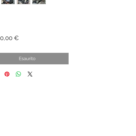
Prezzo
90,00 €
Esaurito