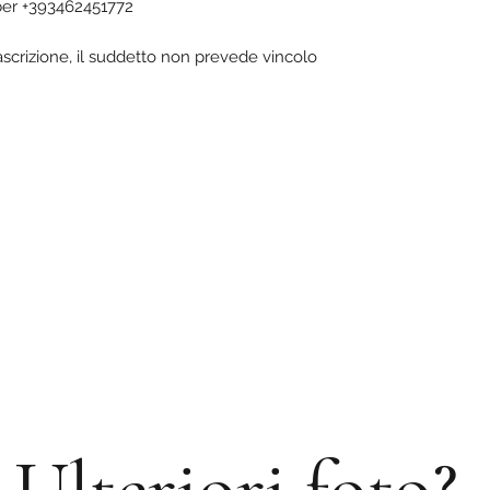
ber +393462451772
rascrizione, il suddetto non prevede vincolo
Ulteriori foto?