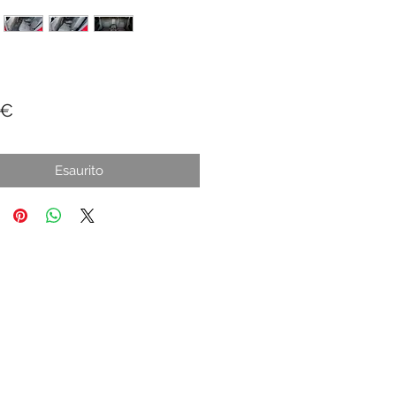
Prezzo
 €
Esaurito