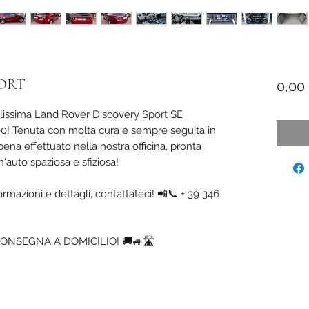
PORT
0,00
lissima Land Rover Discovery Sport SE
0! Tenuta con molta cura e sempre seguita in
na effettuato nella nostra officina, pronta
un'auto spaziosa e sfiziosa!
azioni e dettagli, contattateci! 📲📞 + 39 346
CONSEGNA A DOMICILIO! 🚚🚙🛣️