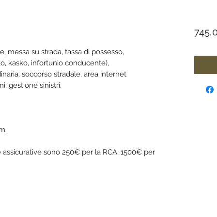
745,
ne, messa su strada, tassa di possesso,
to, kasko, infortunio conducente),
naria, soccorso stradale, area internet
i, gestione sinistri.
m.
e assicurative sono 250€ per la RCA, 1500€ per